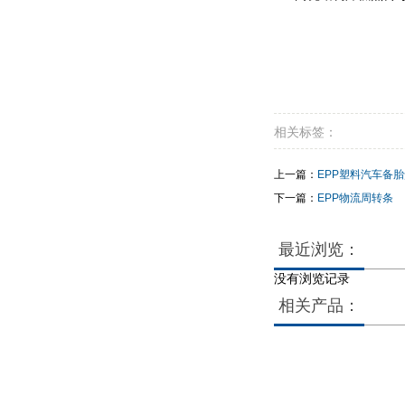
相关标签：
上一篇：
EPP塑料汽车备
下一篇：
EPP物流周转条
最近浏览：
没有浏览记录
相关产品：
没
没
有
有
相
相
关
关