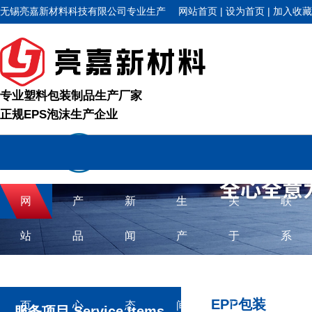
无锡亮嘉新材料科技有限公司专业生产
网站首页
|
设为首页
|
加入收藏
EPS泡沫、EPP、EPE和EPO等各类塑料包装制品
专业塑料包装制品生产厂家
正规EPS泡沫生产企业
网
产
新
生
关
联
站
品
闻
产
于
系
首
中
动
车
我
方
EPP包装
页
心
态
间
们
式
服务项目 Service Items