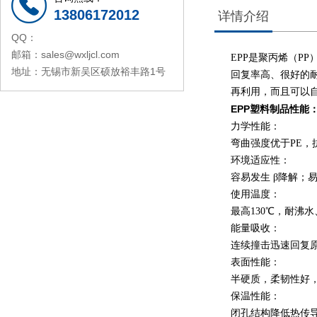
13806172012
详情介绍
QQ：
邮箱：sales@wxljcl.com
EPP是聚丙烯（P
地址：无锡市新吴区硕放裕丰路1号
回复率高、很好的
再利用，而且可以
EPP塑料制品性能
力学性能：
弯曲强度优于PE，
环境适应性：
容易发生 β降解；
使用温度：
最高130℃，耐沸
能量吸收：
连续撞击迅速回复
表面性能：
半硬质，柔韧性好
保温性能：
闭孔结构降低热传