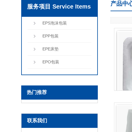
产品中
服务项目 Service Items
EPS泡沫包装
EPP包装
EPE床垫
EPO包装
热门推荐
联系我们