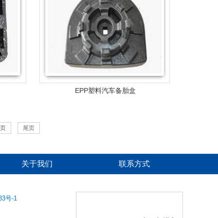
EPP塑料汽车备胎盒
页
尾页
关于我们
联系方式
83号-1