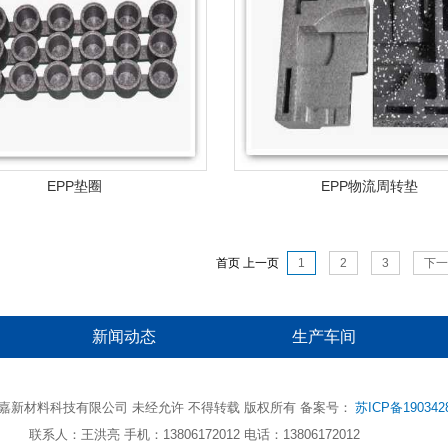
EPP垫圈
EPP物流周转垫
首页
上一页
1
2
3
下一
新闻动态
生产车间
 无锡亮嘉新材料科技有限公司 未经允许 不得转载 版权所有 备案号：
苏ICP备190342
联系人：王洪亮 手机：13806172012 电话：13806172012