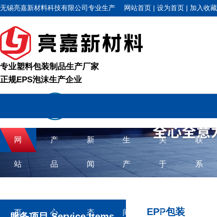
无锡亮嘉新材料科技有限公司专业生产
网站首页
|
设为首页
|
加入收藏
EPS泡沫、EPP、EPE和EPO等各类塑料包装制品
专业塑料包装制品生产厂家
正规EPS泡沫生产企业
网
产
新
生
关
联
站
品
闻
产
于
系
首
中
动
车
我
方
EPP包装
页
心
态
间
们
式
服务项目 Service Items