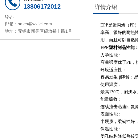
13806172012
详情介绍
QQ：
邮箱：sales@wxljcl.com
EPP是聚丙烯（P
地址：无锡市新吴区硕放裕丰路1号
率高、很好的耐热
用，而且可以自然
EPP塑料制品性能
力学性能：
弯曲强度优于PE，
环境适应性：
容易发生 β降解；
使用温度：
最高130℃，耐沸
能量吸收：
连续撞击迅速回复
表面性能：
半硬质，柔韧性好
保温性能：
闭孔结构降低热传