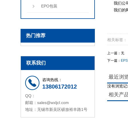
我们公
EPO包装
我们的
热门推荐
相关标签：
上一篇：无
下一篇：
EP
联系我们
最近浏
咨询热线：
13806172012
没有浏览记
相关产
QQ：
邮箱：sales@wxljcl.com
没
没
地址：无锡市新吴区硕放裕丰路1号
有
有
相
相
关
关
产
产